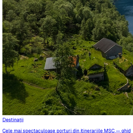
Destinații
Cele mai spectaculoase porturi din itinerariile MSC — ghid