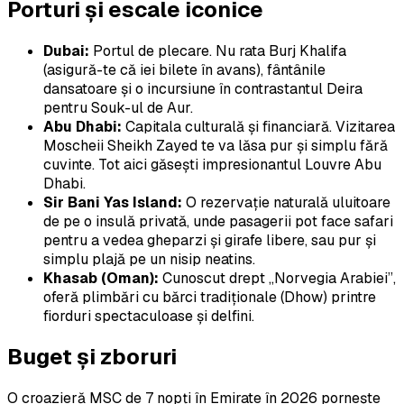
Porturi și escale iconice
Dubai:
Portul de plecare. Nu rata
Burj Khalifa
(asigură-te că iei bilete în avans), fântânile
dansatoare și o incursiune în contrastantul
Deira
pentru Souk-ul de Aur.
Abu Dhabi:
Capitala culturală și financiară. Vizitarea
Moscheii Sheikh Zayed
te va lăsa pur și simplu fără
cuvinte. Tot aici găsești impresionantul
Louvre Abu
Dhabi
.
Sir Bani Yas Island:
O rezervație naturală uluitoare
de pe o insulă privată, unde pasagerii pot face safari
pentru a vedea gheparzi și girafe libere, sau pur și
simplu plajă pe un nisip neatins.
Khasab (Oman):
Cunoscut drept „Norvegia Arabiei”,
oferă plimbări cu bărci tradiționale (Dhow) printre
fiorduri spectaculoase și delfini.
Buget și zboruri
O croazieră MSC de 7 nopți în Emirate în 2026 pornește