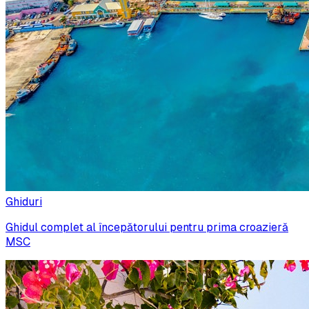
Ghiduri
Ghidul complet al începătorului pentru prima croazieră
MSC