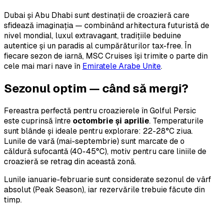
Dubai și Abu Dhabi sunt destinații de croazieră care
sfidează imaginația — combinând arhitectura futuristă de
nivel mondial, luxul extravagant, tradițiile beduine
autentice și un paradis al cumpărăturilor tax-free. În
fiecare sezon de iarnă, MSC Cruises își trimite o parte din
cele mai mari nave în
Emiratele Arabe Unite
.
Sezonul optim — când să mergi?
Fereastra perfectă pentru croazierele în Golful Persic
este cuprinsă între
octombrie și aprilie
. Temperaturile
sunt blânde și ideale pentru explorare: 22-28°C ziua.
Lunile de vară (mai-septembrie) sunt marcate de o
căldură sufocantă (40-45°C), motiv pentru care liniile de
croazieră se retrag din această zonă.
Lunile ianuarie-februarie sunt considerate sezonul de vârf
absolut (Peak Season), iar rezervările trebuie făcute din
timp.