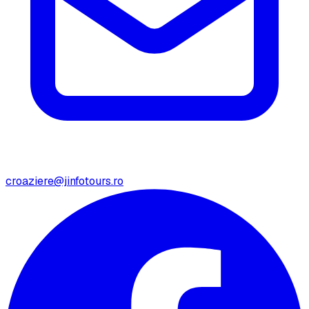
croaziere@jinfotours.ro