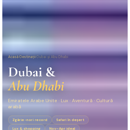
Acasă
›
Destinații
›
Dubai și Abu Dhabi
Dubai &
Abu Dhabi
Emiratele Arabe Unite · Lux · Aventură · Cultură
arabă
Zgârie-nori record
Safari în deșert
Lux & shopping
Nov–Apr ideal