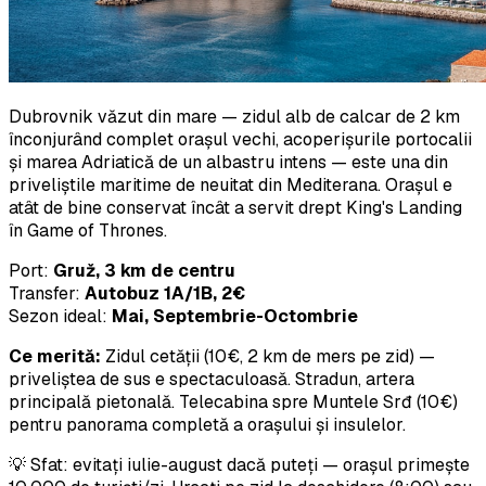
Dubrovnik văzut din mare — zidul alb de calcar de 2 km
înconjurând complet orașul vechi, acoperișurile portocalii
și marea Adriatică de un albastru intens — este una din
priveliștile maritime de neuitat din Mediterana. Orașul e
atât de bine conservat încât a servit drept King's Landing
în Game of Thrones.
Port:
Gruž, 3 km de centru
Transfer:
Autobuz 1A/1B, 2€
Sezon ideal:
Mai, Septembrie-Octombrie
Ce merită:
Zidul cetății (10€, 2 km de mers pe zid) —
priveliștea de sus e spectaculoasă. Stradun, artera
principală pietonală. Telecabina spre Muntele Srđ (10€)
pentru panorama completă a orașului și insulelor.
💡 Sfat: evitați iulie-august dacă puteți — orașul primește