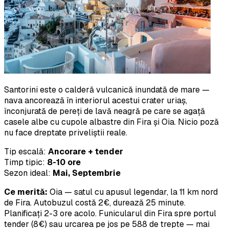
Santorini este o calderă vulcanică inundată de mare —
nava ancorează în interiorul acestui crater uriaș,
înconjurată de pereți de lavă neagră pe care se agață
casele albe cu cupole albastre din Fira și Oia. Nicio poză
nu face dreptate priveliștii reale.
Tip escală:
Ancorare + tender
Timp tipic:
8-10 ore
Sezon ideal:
Mai, Septembrie
Ce merită:
Oia — satul cu apusul legendar, la 11 km nord
de Fira. Autobuzul costă 2€, durează 25 minute.
Planificați 2-3 ore acolo. Funicularul din Fira spre portul
tender (8€) sau urcarea pe jos pe 588 de trepte — mai