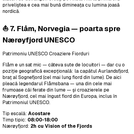
priveliștea e cea mai bună dimineața cu lumina joasă
nordică.
⛵ 7. Flåm, Norvegia — poarta spre
Nærøyfjord UNESCO
Patrimoniu UNESCO
Croaziere Fiorduri
Flåm e un sat mic — câteva sute de locuitori — dar cu o
poziție geografică excepțională: la capătul Aurlandsfjord,
braț al Sognefjord (cel mai lung fiord din lume). De aici
pleacă legendarul Flåmsbana — una din cele mai
frumoase căi ferate din lume — și croazierele pe
Nærøyfjord, cel mai îngust fiord din Europa, inclus în
Patrimoniul UNESCO.
Tip escală:
Acostare
Timp tipic:
08:00-18:00
Nærøyfjord:
2h cu Vision of the Fjords