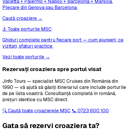
Valletta + Palermo + Napoli + Barcelona + Marsilia.
Plecare din Genova sau Barcelona.
Caută croaziere →
⚓ Toate porturile MSC
Ghiduri complete pentru fiecare port — cum ajungeți, ce
vizitați, sfaturi practice.
Vezi toate porturile →
Rezervați croaziera spre portul visat
Jinfo Tours — specialist MSC Cruises din România din
1990 — vă ajută să găsiți itinerariul care include porturile
de pe lista voastră. Consultanță completă în română,
prețuri identice cu MSC direct.
🔍 Caută toate croazierele MSC
📞 0723 600 100
Gata să rezervi croaziera ta?