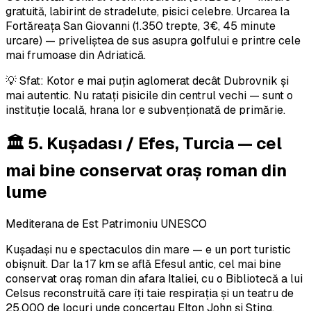
gratuită, labirint de stradelute, pisici celebre. Urcarea la
Fortăreața San Giovanni (1.350 trepte, 3€, 45 minute
urcare) — priveliștea de sus asupra golfului e printre cele
mai frumoase din Adriatică.
💡 Sfat: Kotor e mai puțin aglomerat decât Dubrovnik și
mai autentic. Nu ratați pisicile din centrul vechi — sunt o
instituție locală, hrana lor e subvenționată de primărie.
🏛️ 5. Kuşadası / Efes, Turcia — cel
mai bine conservat oraș roman din
lume
Mediterana de Est
Patrimoniu UNESCO
Kuşadași nu e spectaculos din mare — e un port turistic
obișnuit. Dar la 17 km se află Efesul antic, cel mai bine
conservat oraș roman din afara Italiei, cu o Bibliotecă a lui
Celsus reconstruită care îți taie respirația și un teatru de
25.000 de locuri unde concertau Elton John și Sting.