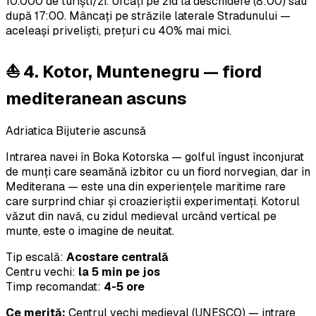
10.000 de turiști/zi. Urcați pe zid la deschidere (8:00) sau
după 17:00. Mâncați pe străzile laterale Stradunului —
aceleași priveliști, prețuri cu 40% mai mici.
⛵ 4. Kotor, Muntenegru — fiord
mediteranean ascuns
Adriatica
Bijuterie ascunsă
Intrarea navei în Boka Kotorska — golful îngust înconjurat
de munți care seamănă izbitor cu un fiord norvegian, dar în
Mediterana — este una din experiențele maritime rare
care surprind chiar și croazieriștii experimentați. Kotorul
văzut din navă, cu zidul medieval urcând vertical pe
munte, este o imagine de neuitat.
Tip escală:
Acostare centrală
Centru vechi:
la 5 min pe jos
Timp recomandat:
4-5 ore
Ce merită:
Centrul vechi medieval (UNESCO) — intrare