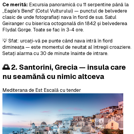
Ce merită:
Excursia panoramică cu 11 serpentine până la
„Eagle's Bend" (Cotul Vulturului) — punctul de belvedere
clasic de unde fotografiați nava în fiord de sus. Satul
Geiranger cu biserica octogonală din 1842 și belvederea
Flydal Gorge. Toate se fac în 3-4 ore.
💡 Sfat: urcați-vă pe punte când nava intră în fiord
dimineața — este momentul de neuitat al întregii croaziere.
Setați alarma cu 30 de minute înainte de intrare.
🌅 2. Santorini, Grecia — insula care
nu seamănă cu nimic altceva
Mediterana de Est
Escală cu tender