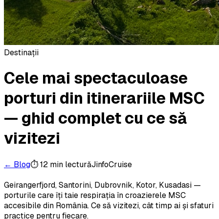
Destinații
Cele mai spectaculoase
porturi din itinerariile MSC
— ghid complet cu ce să
vizitezi
← Blog
⏱
12 min
lectură
JinfoCruise
Geirangerfjord, Santorini, Dubrovnik, Kotor, Kusadasi —
porturile care îți taie respirația în croazierele MSC
accesibile din România. Ce să vizitezi, cât timp ai și sfaturi
practice pentru fiecare.