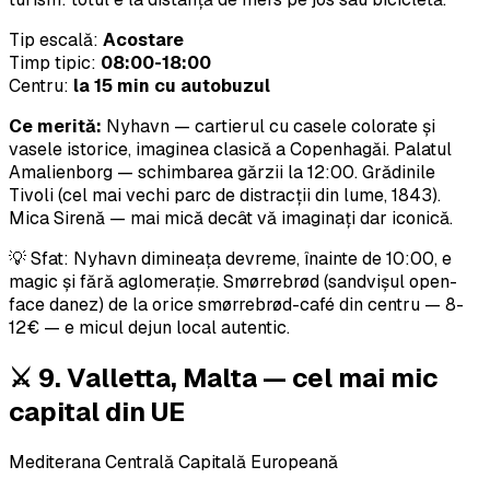
Tip escală:
Acostare
Timp tipic:
08:00-18:00
Centru:
la 15 min cu autobuzul
Ce merită:
Nyhavn — cartierul cu casele colorate și
vasele istorice, imaginea clasică a Copenhagăi. Palatul
Amalienborg — schimbarea gărzii la 12:00. Grădinile
Tivoli (cel mai vechi parc de distracții din lume, 1843).
Mica Sirenă — mai mică decât vă imaginați dar iconică.
💡 Sfat: Nyhavn dimineața devreme, înainte de 10:00, e
magic și fără aglomerație. Smørrebrød (sandvișul open-
face danez) de la orice smørrebrød-café din centru — 8-
12€ — e micul dejun local autentic.
⚔️ 9. Valletta, Malta — cel mai mic
capital din UE
Mediterana Centrală
Capitală Europeană