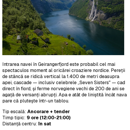
Intrarea navei în Geirangerfjord este probabil cel mai
spectaculos moment al oricărei croaziere nordice. Pereții
de stâncă se ridică vertical la 1.400 de metri deasupra
apei, cascade — inclusiv celebrele „Seven Sisters" — cad
direct în fiord, și ferme norvegiene vechi de 200 de ani se
agață de versanți abrupți. Apa e atât de liniștită încât nava
pare că plutește într-un tablou.
Tip escală:
Ancorare + tender
Timp tipic:
9 ore (12:00-21:00)
Distanță centru:
în sat