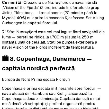
Ce merită:
Croaziera pe Nærøyfjord cu nava hibridă
„Vision of the Fjords" (2 ore, include în ofertele de grup
Jinfo). Flåmsbana — trenul scenic (20 minute până la
Myrdal, 40€) cu oprire la cascada Kjosfossen. Sat Viking
Gudvangen la capătul fiordului.
💡 Sfat: Nærøyfjord este cel mai îngust fiord navigabil din
lume — pereții se ridică la 1.700 m și sunt la 250 m
distanță unul de celălalt. Stați pe puntea exterioară a
navei Vision of the Fjords indiferent de temperatură.
🏙️ 8. Copenhaga, Danemarca —
capitala nordică perfectă
Europa de Nord
Prima escală Fiorduri
Copenhaga e prima escală în itinerariile spre fiorduri —
nava pleacă din Hamburg sau Kiel și ancorează la
Copenhaga a doua zi dimineața. Capitala daneză e mai
mică decât vă așteptați și perfect organizată pentru
turism: totul e la distanță de mers pe jos sau bicicletă.