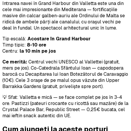
Intrarea navei în Grand Harbour din Valletta este una din
cele mai impresionante din Mediterana — fortificațiile
masive din calcar galben-auriu ale Ordinului de Malta se
ridică de ambele părți ale canalului, cu orașul vechi pe
deal în fundal. Un spectacol arhitectural unic în lume.
Tip escală:
Acostare în Grand Harbour
Timp tipic:
8-10 ore
Centru:
la 10 min pe jos
Ce merită:
Centrul vechi UNESCO al Vallettei (gratuit,
mers pe jos). Co-Catedrala Sfântului Ioan — capodopera
barocă cu Decapitarea lui Ioan Botezătorul de Caravaggio
(10€). Cele 3 orașe de pe malul opus văzute din Upper
Barrakka Gardens (gratuit, priveliște spre port).
💡 Sfat: Valletta e mică — se face complet pe jos în 3-4
ore. Pastizzi (pateuri crocante cu ricottă sau mazăre) de la
Crystal Palace Bar, Republic Street — 0,25€ bucata, cel
mai ieftin snack autentic din UE.
Cum ajungeți la aceste porturi