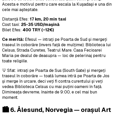
Acesta e motivul pentru care escala la Kuşadași e una din
cele mai așteptate.
Distanță Efes:
17 km, 20 min taxi
Cost taxi:
25-35 USD/mașină
Bilet Efes:
400 TRY (~12€)
Ce merită:
Efesul — intrați pe Poarta de Sud și mergeți
traseul în coborâre (invers față de mulțime). Biblioteca lui
Celsus, Strada Curetes, Teatrul Mare. Casa Fecioarei
Maria pe dealul de deasupra — loc de pelerinaj pentru
toate religiile.
💡 Sfat: intrați pe Poarta de Sus (South Gate) și mergeți
traseul în coborâre — toată lumea intră pe Poarta de Jos
și merge în urcare, deci veți fi contra curentului și veți
vedea Biblioteca Celsus cu mai puțini oameni în față.
Dimineața devreme, înainte de 9:00, e cel mai bun
moment.
🏙️ 6. Ålesund, Norvegia — orașul Art