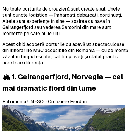
Nu toate porturile de croazieră sunt create egal. Unele
sunt puncte logistice — îmbarcați, debarcați, continuați.
Altele sunt experiențe în sine — sosirea cu nava în
Geirangerfjord sau vederea Santorini din mare sunt
momente pe care nu le uiți.
Acest ghid acoperă porturile cu adevărat spectaculoase
din itinerariile MSC accesibile din România — cu ce merită
văzut în timpul escalei, cât timp aveți și sfatul practic
care face diferența.
🏔️ 1. Geirangerfjord, Norvegia — cel
mai dramatic fiord din lume
Patrimoniu UNESCO
Croaziere Fiorduri