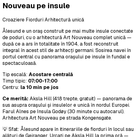
Nouveau pe insule
Croaziere Fiorduri
Arhitectură unică
Ålesund e un oraș construit pe mai multe insule conectate
de poduri, cu o arhitectură Art Nouveau complet unică —
după ce a ars în totalitate în 1904, a fost reconstruit
integral în acest stil de arhitecți germani. Sosirea navei în
portul central cu panorama orașului pe insule în fundal e
spectaculoasă.
Tip escală:
Acostare centrală
Timp tipic:
07:00-17:00
Centru:
la 10 min pe jos
Ce merită:
Aksla Hill (418 trepte, gratuit) — panorama de
sus asupra orașului și insulelor e unică în nordul Europei.
Farul Alnes pe Insula Godøy (30 minute cu autocarul).
Arhitectura Art Nouveau pe strada Kongensgate.
💡 Sfat: Ålesund apare în itinerariile de fiorduri în locul sau
alături de Geiranger. Urcați pe Aksla Hill la prima oră —