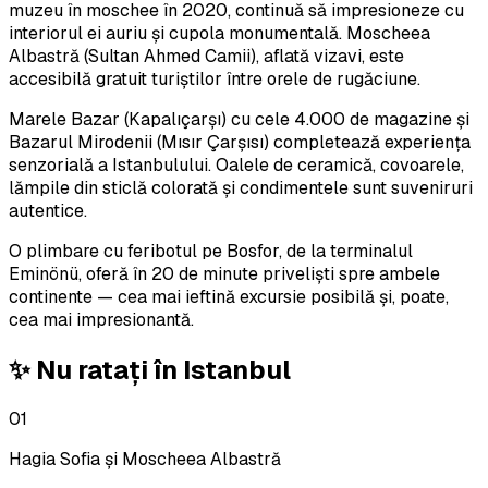
muzeu în moschee în 2020, continuă să impresioneze cu
interiorul ei auriu și cupola monumentală. Moscheea
Albastră (Sultan Ahmed Camii), aflată vizavi, este
accesibilă gratuit turiștilor între orele de rugăciune.
Marele Bazar (Kapalıçarşı) cu cele 4.000 de magazine și
Bazarul Mirodenii (Mısır Çarşısı) completează experiența
senzorială a Istanbulului. Oalele de ceramică, covoarele,
lămpile din sticlă colorată și condimentele sunt suveniruri
autentice.
O plimbare cu feribotul pe Bosfor, de la terminalul
Eminönü, oferă în 20 de minute priveliști spre ambele
continente — cea mai ieftină excursie posibilă și, poate,
cea mai impresionantă.
✨ Nu ratați în
Istanbul
01
Hagia Sofia și Moscheea Albastră