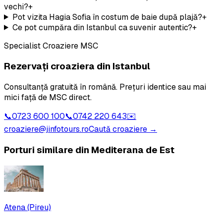
vechi?
+
Pot vizita Hagia Sofia în costum de baie după plajă?
+
Ce pot cumpăra din Istanbul ca suvenir autentic?
+
Specialist Croaziere MSC
Rezervați croaziera din
Istanbul
Consultanță gratuită în română. Prețuri identice sau mai
mici față de MSC direct.
📞
0723 600 100
📞
0742 220 643
✉️
croaziere@jinfotours.ro
Caută croaziere →
Porturi similare din
Mediterana de Est
Atena (Pireu)