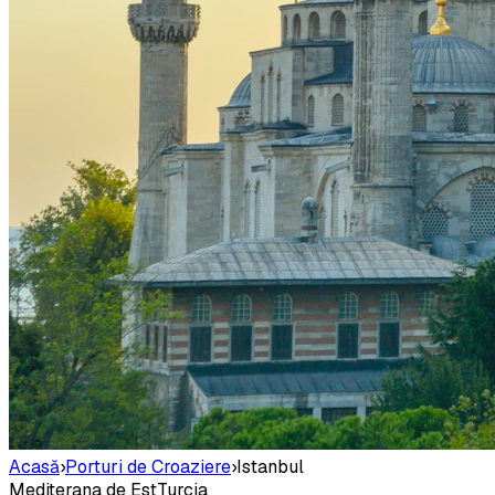
Acasă
›
Porturi de Croaziere
›
Istanbul
Mediterana de Est
Turcia