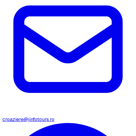
croaziere@jinfotours.ro