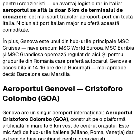
pentru croazieriști — un avantaj logistic rar în Italia:
aeroportul se află la doar 6 km de terminalul de
croaziere
, cel mai scurt transfer aeroport-port din toată
Italia. Niciun alt port italian major nu oferă această
comoditate.
În plus, Genova este unul din hub-urile principale MSC
Cruises — nave precum MSC World Europa, MSC Euribia
și MSC Grandiosa operează regulat de aici. Și pentru
grupurile din România care preferă autocarul, Genova e
accesibilă în 14-16 ore de la București — mai aproape
decât Barcelona sau Marsilia.
Aeroportul Genovei — Cristoforo
Colombo (GOA)
Genova are un singur aeroport internațional:
Aeroportul
Cristoforo Colombo (GOA)
, construit pe o platformă
artificială în mare la 6 km vest de centrul orașului. Este
mic față de hub-urile italiene (Milano, Roma, Veneția) dar
extrem de bine poziționat pentru croazieriști.