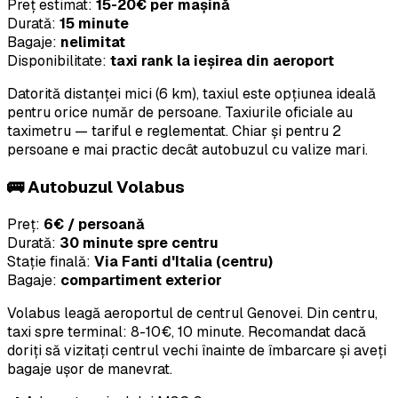
Preț estimat:
15-20€ per mașină
Durată:
15 minute
Bagaje:
nelimitat
Disponibilitate:
taxi rank la ieșirea din aeroport
Datorită distanței mici (6 km), taxiul este opțiunea ideală
pentru orice număr de persoane. Taxiurile oficiale au
taximetru — tariful e reglementat. Chiar și pentru 2
persoane e mai practic decât autobuzul cu valize mari.
🚌 Autobuzul Volabus
Preț:
6€ / persoană
Durată:
30 minute spre centru
Stație finală:
Via Fanti d'Italia (centru)
Bagaje:
compartiment exterior
Volabus leagă aeroportul de centrul Genovei. Din centru,
taxi spre terminal: 8-10€, 10 minute. Recomandat dacă
doriți să vizitați centrul vechi înainte de îmbarcare și aveți
bagaje ușor de manevrat.