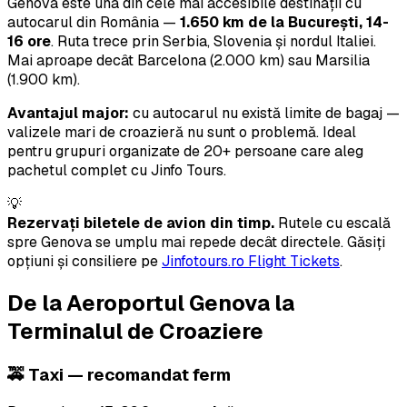
Genova este una din cele mai accesibile destinații cu
autocarul din România —
1.650 km de la București, 14-
16 ore
. Ruta trece prin Serbia, Slovenia și nordul Italiei.
Mai aproape decât Barcelona (2.000 km) sau Marsilia
(1.900 km).
Avantajul major:
cu autocarul nu există limite de bagaj —
valizele mari de croazieră nu sunt o problemă. Ideal
pentru grupuri organizate de 20+ persoane care aleg
pachetul complet cu Jinfo Tours.
💡
Rezervați biletele de avion din timp.
Rutele cu escală
spre Genova se umplu mai repede decât directele. Găsiți
opțiuni și consiliere pe
Jinfotours.ro Flight Tickets
.
De la Aeroportul Genova la
Terminalul de Croaziere
🚕 Taxi — recomandat ferm