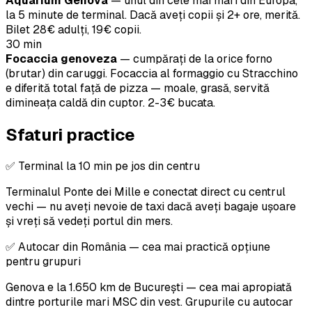
Aquarium Genova
— unul din cele mai mari din Europa,
la 5 minute de terminal. Dacă aveți copii și 2+ ore, merită.
Bilet 28€ adulți, 19€ copii.
30 min
Focaccia genoveza
— cumpărați de la orice forno
(brutar) din caruggi. Focaccia al formaggio cu Stracchino
e diferită total față de pizza — moale, grasă, servită
dimineața caldă din cuptor. 2-3€ bucata.
Sfaturi practice
✅ Terminal la 10 min pe jos din centru
Terminalul Ponte dei Mille e conectat direct cu centrul
vechi — nu aveți nevoie de taxi dacă aveți bagaje ușoare
și vreți să vedeți portul din mers.
✅ Autocar din România — cea mai practică opțiune
pentru grupuri
Genova e la 1.650 km de București — cea mai apropiată
dintre porturile mari MSC din vest. Grupurile cu autocar