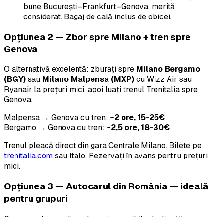
bune București–Frankfurt–Genova, merită
considerat. Bagaj de cală inclus de obicei.
Opțiunea 2 — Zbor spre Milano + tren spre
Genova
O alternativă excelentă: zburați spre
Milano Bergamo
(BGY)
sau
Milano Malpensa (MXP)
cu Wizz Air sau
Ryanair la prețuri mici, apoi luați trenul Trenitalia spre
Genova.
Malpensa → Genova cu tren:
~2 ore, 15-25€
Bergamo → Genova cu tren:
~2,5 ore, 18-30€
Trenul pleacă direct din gara Centrale Milano. Bilete pe
trenitalia.com
sau Italo. Rezervați în avans pentru prețuri
mici.
Opțiunea 3 — Autocarul din România — ideală
pentru grupuri