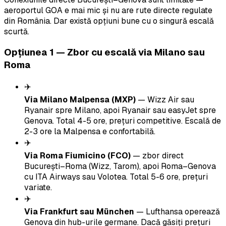
aeroportul GOA e mai mic și nu are rute directe regulate
din România. Dar există opțiuni bune cu o singură escală
scurtă.
Opțiunea 1 — Zbor cu escală via Milano sau
Roma
✈️
Via Milano Malpensa (MXP)
— Wizz Air sau
Ryanair spre Milano, apoi Ryanair sau easyJet spre
Genova. Total 4-5 ore, prețuri competitive. Escală de
2-3 ore la Malpensa e confortabilă.
✈️
Via Roma Fiumicino (FCO)
— zbor direct
București–Roma (Wizz, Tarom), apoi Roma–Genova
cu ITA Airways sau Volotea. Total 5-6 ore, prețuri
variate.
✈️
Via Frankfurt sau München
— Lufthansa operează
Genova din hub-urile germane. Dacă găsiți prețuri