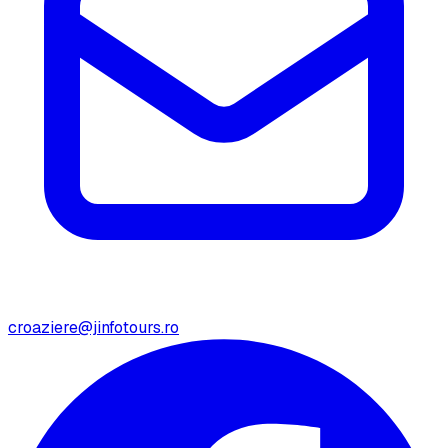
croaziere@jinfotours.ro