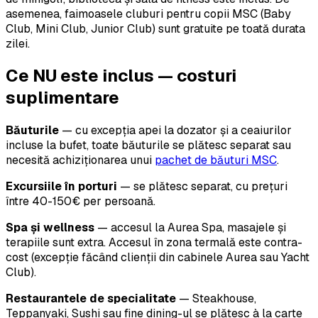
asemenea, faimoasele cluburi pentru copii MSC (Baby
Club, Mini Club, Junior Club) sunt gratuite pe toată durata
zilei.
Ce NU este inclus — costuri
suplimentare
Băuturile
— cu excepția apei la dozator și a ceaiurilor
incluse la bufet, toate băuturile se plătesc separat sau
necesită achiziționarea unui
pachet de băuturi MSC
.
Excursiile în porturi
— se plătesc separat, cu prețuri
între 40-150€ per persoană.
Spa și wellness
— accesul la Aurea Spa, masajele și
terapiile sunt extra. Accesul în zona termală este contra-
cost (excepție făcând clienții din cabinele Aurea sau Yacht
Club).
Restaurantele de specialitate
— Steakhouse,
Teppanyaki, Sushi sau fine dining-ul se plătesc à la carte