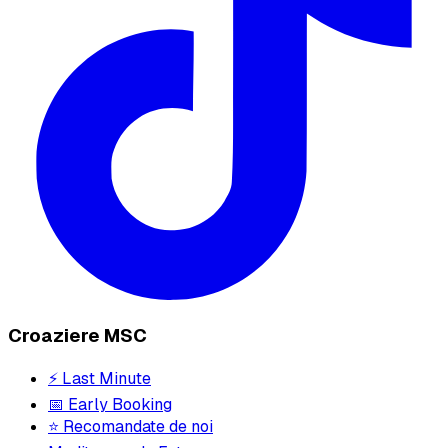
Croaziere MSC
⚡ Last Minute
📅 Early Booking
⭐ Recomandate de noi