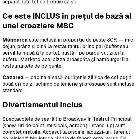
separat. Iată tot ce trebuie să știi.
Ce este INCLUS în prețul de bază al
unei croaziere MSC
Mâncarea
este inclusă în proporție de peste 80% — mic
dejun, prânz și cină la restaurantul principal (buffet sau
servit la masă à la carte), gustări pe parcursul zilei la
bufetul Marketplace, pizza proaspătă și hamburgeri la
restaurantele de pe punte.
Cazarea
— cabina aleasă, curățenie zilnică de cel puțin
două ori pe zi, schimb de lenjerie și prosoape sunt incluse
standard.
Divertismentul inclus
Spectacolele de seară tip Broadway în Teatrul Principal
(show-uri de balet, musicals, acrobații, stand-up) sunt
complet gratuite. Accesul la piscine, jacuzzi-uri, terenul
de minigolf, biblioteca și sala de fitness este inclus. De