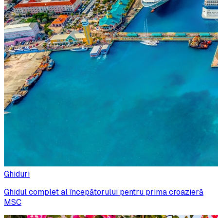
Ghiduri
Ghidul complet al începătorului pentru prima croazieră
MSC