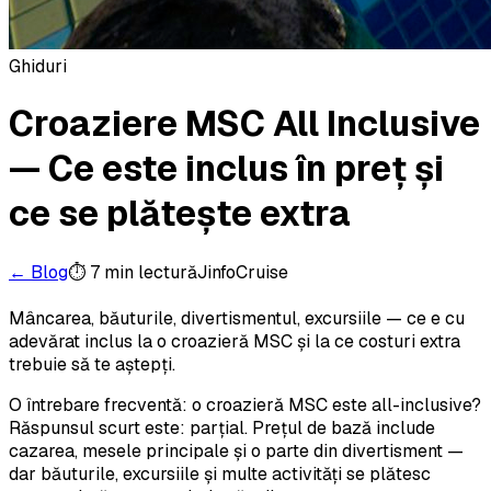
Ghiduri
Croaziere MSC All Inclusive
— Ce este inclus în preț și
ce se plătește extra
← Blog
⏱
7 min
lectură
JinfoCruise
Mâncarea, băuturile, divertismentul, excursiile — ce e cu
adevărat inclus la o croazieră MSC și la ce costuri extra
trebuie să te aștepți.
O întrebare frecventă: o croazieră MSC este all-inclusive?
Răspunsul scurt este: parțial. Prețul de bază include
cazarea, mesele principale și o parte din divertisment —
dar băuturile, excursiile și multe activități se plătesc